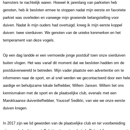
hamsters te nachtelijk waren.
Hoewel ik jarenlang van parkieten heb
genoten, heb ik besloten ermee te stoppen nadat mijn eerste en favoriete
parkiet was overleden en vanwege mijn groeiende belangstelling voor
duiven.
Nadat ik mijn ouders had overtuigd, kreeg ik mijn eerste koppel
duiven: twee sierduiven.
We genoten van de unieke kenmerken en het
temperament van deze vogels.
Op een dag landde er een vermoeide jonge postduif toen onze sierduiven
buiten vlogen.
Het was vanaf dit moment dat we besloten hadden om de
postduivenwereld
te betreden.
Mijn vader plaatste een advertentie om te
informeren naar de sport,
en al snel werden we gecontacteerd door een hele
aardige en behulpzame lokale liefhebber, Willem Jansen.
Willem liet ons
kennismaken met de sport en de plaatselijke club, evenals met een
Marokkaanse duivenliefhebber, Youssef Sedikki, van wie we onze eerste
duiven kregen.
In 2017 zijn we lid geworden van de plaatselijke club en ter voorbereiding