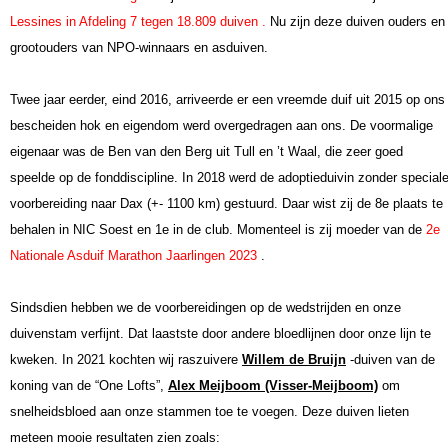
Lessines in Afdeling 7 tegen 18.809 duiven .
Nu zijn deze duiven ouders en
grootouders van NPO-winnaars en asduiven.
Twee jaar eerder, eind 2016, arriveerde er een vreemde duif uit 2015 op ons
bescheiden hok en eigendom werd overgedragen aan ons.
De voormalige
eigenaar was de Ben van den Berg uit Tull en ’t Waal, die zeer goed
speelde op de fonddiscipline.
In 2018 werd de adoptieduivin zonder special
voorbereiding naar Dax (+- 1100 km) gestuurd. Daar wist zij de 8e plaats te
behalen in NIC Soest en 1e in de club.
Momenteel is zij moeder van de
2e
Nationale Asduif Marathon Jaarlingen 2023
.
Sindsdien hebben we de voorbereidingen op de wedstrijden en onze
duivenstam verfijnt. Dat laastste door andere bloedlijnen door onze lijn te
kweken.
In 2021 kochten wij raszuivere
Willem de Bruijn
-duiven van de
koning van de “One Lofts”,
Alex Meijboom (Visser-Meijboom)
om
snelheidsbloed aan onze stammen toe te voegen.
Deze duiven lieten
meteen mooie resultaten zien zoals: