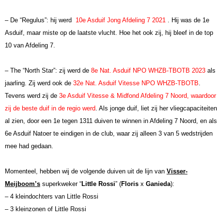
– De “Regulus”: hij werd
10e Asduif Jong Afdeling 7 2021
.
Hij was de 1e
Asduif, maar miste op de laatste vlucht.
Hoe het ook zij, hij bleef in de top
10 van Afdeling 7.
– The “North Star”: zij werd de
8e Nat. Asduif NPO WHZB-TBOTB 2023
als
jaarling. Zij werd ook de
32e Nat. Asduif Vitesse NPO WHZB-TBOTB
.
Tevens werd zij de
3e Asduif Vitesse & Midfond Afdeling 7 Noord, waardoor
zij de beste duif in de regio werd
. Als jonge duif, liet zij her vliegcapaciteiten
al zien, door een 1e tegen 1311 duiven te winnen in Afdeling 7 Noord, en als
6e Asduif Natoer te eindigen in de club, waar zij alleen 3 van 5 wedstrijden
mee had gedaan.
Momenteel, hebben wij de volgende duiven uit de lijn van
Visser-
Meijboom’s
superkweker
“
Little
Rossi
” (
Floris
x
Ganieda
):
– 4 kleindochters van Little
Rossi
– 3 kleinzonen of Little Rossi