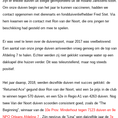
zijn er enkele duiven uit België geïmporteerd uit de Roland Janssens-soort.
Om onze duiven begin
van het jaar te kunnen vaccineren, hadden we
contact opgenomen met dierenarts en fondduivenliefhebber Fred Stet.
Via
hem kwamen we in contact met Ron van der Noort, die ons jongen ter
beschikking had gesteld om mee te spelen.
Er was veel te leren over de duivensport, maar 2017 was veelbelovend.
Een aantal van onze jonge duiven arriveerden vroeg genoeg om de top van
Afdeling 7 te halen. Echter werden zij niet geklokt vanwege water op een
dakkapel drie huizen verder.
Dit was teleurstellend, maar nog steeds
positief.
Het jaar daarop, 2018, werden dezelfde duiven met succes geklokt: de
“Returned Ace
” gegund door Ron van der Noort, wist een 1e prijs in de club
te winnen tegen 570 duiven, en een 52e in Regio A1 van 4263 duiven.
Nog
twee Van der Noort duiven scoorden consistent goed, zoals de “The
Beginning”, winnaar van de
10e Prov.
Minderhout tegen 7123 duiven en 9e
NPO Orleans Afdeling 7
.
Zijn nestzus de “Lina” won
datzelfde jaar de
7e