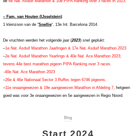
de
6e Nat. Asduif Marathon & 10e PIPA Ranking over 3 races in 2023
.
– Fam. van Houten (IJsselstein)
:
1 kleinzoon van de “
Snellie
“, 13e Int. Barcelona 2014.
De vruchten werden het volgende jaar (
2023
) snel geplukt:
–
1e Nat. Asduif Marathon Jaarlingen
& 17e Nat. Asduif Marathon 2023
–
2e Nat. Asduif Marathon Yearlings & 40e Nat. Ace Marathon 2023;
tevens 44e best marathon pigeon PIPA Ranking over 3 races
.
40e Nat. Ace Marathon 2023
–
–
26e & 46e Nationaal Sector 3 Ruffec tegen 6746 pigeons
.
–
11e onaangewezen & 19e aangewezen Marathon in Afdeling 7
, hetgeen
goed was voor 3e onaangewezen en 5e aangewezen in Regio Noord.
Blog
Start 2024